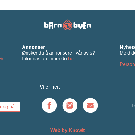
Annonser
Nyhets
Ønsker du å annonsere i vår avis?
Meld d
ør:
Informasjon ﬁnner du
her
Person
Vi er her:
L
Web by Knowit