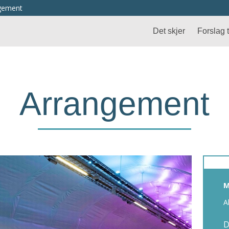
ngement
Det skjer
Forslag ti
Arrangement
M
A
D