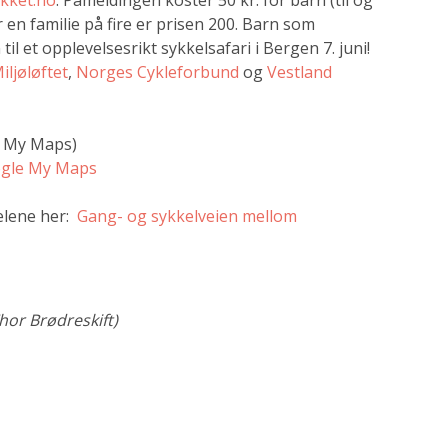
kket.no
. Påmeldingen koster 50 kr. for barn (til og
 en familie på fire er prisen 200. Barn som
il et opplevelsesrikt sykkelsafari i Bergen 7. juni!
iljøløftet
,
Norges Cykleforbund
og
Vestland
e My Maps)
oogle My Maps
elene her:
Gang- og sykkelveien mellom
Thor Brødreskift)