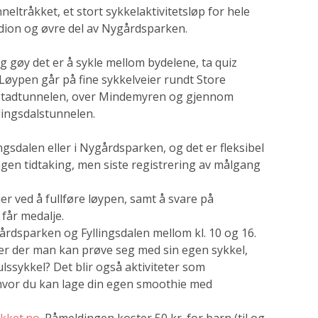
nneltråkket, et stort sykkelaktivitetsløp for hele
adion og øvre del av Nygårdsparken.
 gøy det er å sykle mellom bydelene, ta quiz
 Løypen går på fine sykkelveier rundt Store
tadtunnelen, over Mindemyren og gjennom
lingsdalstunnelen.
ngsdalen eller i Nygårdsparken, og det er fleksibel
ingen tidtaking, men siste registrering av målgang
er ved å fullføre løypen, samt å svare på
får medalje.
gårdsparken og Fyllingsdalen mellom kl. 10 og 16.
per der man kan prøve seg med sin egen sykkel,
ulssykkel? Det blir også aktiviteter som
hvor du kan lage din egen smoothie med