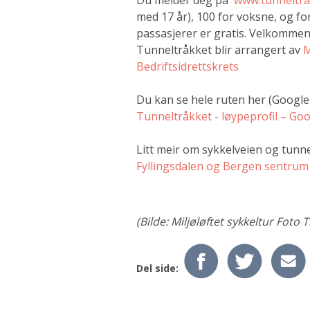
Du melder deg på
www.tunneltrå
med 17 år), 100 for voksne, og for
passasjerer er gratis. Velkommen t
Tunneltråkket blir arrangert av
M
Bedriftsidrettskrets
Du kan se hele ruten her (Googl
Tunneltråkket - løypeprofil – G
Litt meir om sykkelveien og tunn
Fyllingsdalen og Bergen sentrum
(Bilde: Miljøløftet sykkeltur Foto 
Del side: