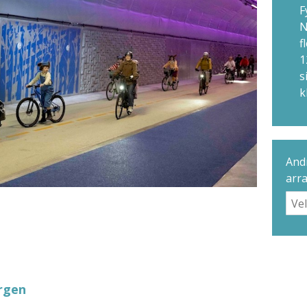
F
N
f
1
s
k
Andr
arr
ergen