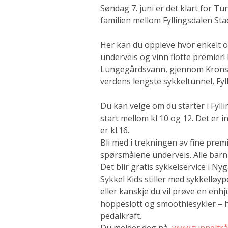
Søndag 7. juni er det klart for Tu
familien mellom Fyllingsdalen St
Her kan du oppleve hvor enkelt og
underveis og vinn flotte premier!
Lungegårdsvann, gjennom Krons
verdens lengste sykkeltunnel, Fyl
Du kan velge om du starter i Fylli
start mellom kl 10 og 12. Det er 
er kl.16.
Bli med i trekningen av fine premi
spørsmålene underveis. Alle barn 
Det blir gratis sykkelservice i Ny
Sykkel Kids stiller med sykkelløy
eller kanskje du vil prøve en enhj
hoppeslott og smoothiesykler – 
pedalkraft.