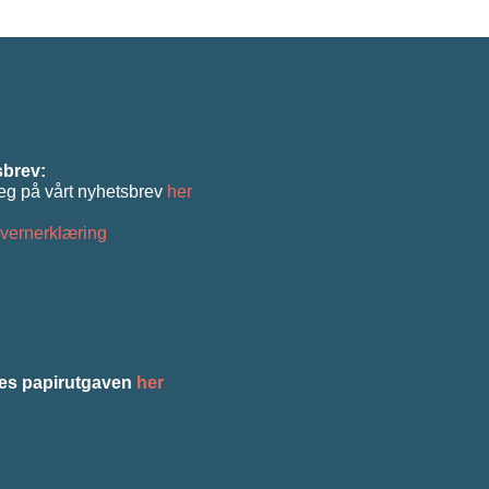
brev:
eg på vårt nyhetsbrev
her
vernerklæring
es papirutgaven
her