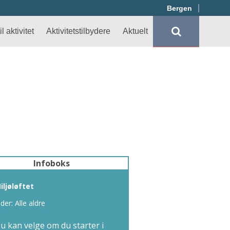
Bergen
l aktivitet
Aktivitetstilbydere
Aktuelt
Infoboks
iljøløftet
lder: Alle aldre
u kan velge om du starter i