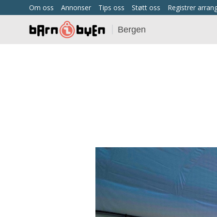
Om oss
Annonser
Tips oss
Støtt oss
Registrer arra
Bergen