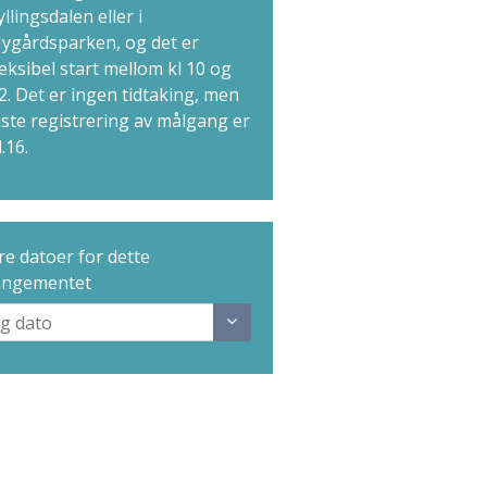
yllingsdalen eller i
ygårdsparken, og det er
leksibel start mellom kl 10 og
2. Det er ingen tidtaking, men
iste registrering av målgang er
l.16.
e datoer for dette
angementet