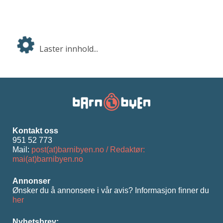
Laster innhold...
Kontakt oss
951 52 773
Mail:
post(at)barnibyen.no / Redaktør:
mai(at)barnibyen.no
Annonser
Ønsker du å annonsere i vår avis? Informasjon ﬁnner du
her
Nyhetsbrev: