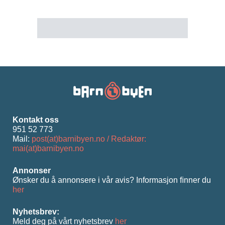
Kontakt oss
951 52 773
Mail:
post(at)barnibyen.no / Redaktør:
mai(at)barnibyen.no
Annonser
Ønsker du å annonsere i vår avis? Informasjon ﬁnner du
her
Nyhetsbrev:
Meld deg på vårt nyhetsbrev
her