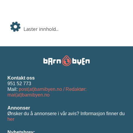
Laster innhold...
Kontakt oss
951 52 773
Mail:
post(at)barnibyen.no / Redaktør:
mai(at)barnibyen.no
Annonser
Ønsker du å annonsere i vår avis? Informasjon ﬁnner du
her
Nyhetsbrev: