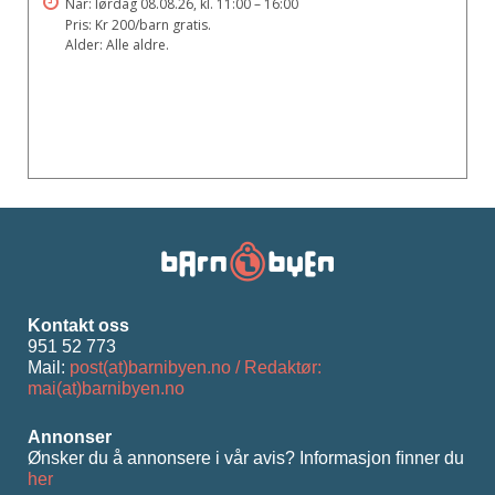
Når: lørdag 08.08.26, kl. 11:00 – 16:00
Pris: Kr 200/barn gratis.
Alder: Alle aldre.
Kontakt oss
951 52 773
Mail:
post(at)barnibyen.no / Redaktør:
mai(at)barnibyen.no
Annonser
Ønsker du å annonsere i vår avis? Informasjon ﬁnner du
her