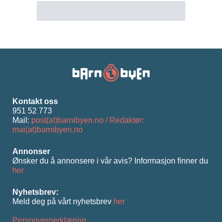
Kontakt oss
951 52 773
Mail:
post(at)barnibyen.no / Redaktør:
mai(at)barnibyen.no
Annonser
Ønsker du å annonsere i vår avis? Informasjon ﬁnner du
her
Nyhetsbrev:
Meld deg på vårt nyhetsbrev
her
Personvernerklæring