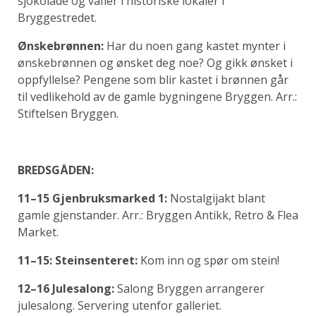
sjokolade og vafler i historiske lokaler i
Bryggestredet.
Ønskebrønnen:
Har du noen gang kastet mynter i
ønskebrønnen og ønsket deg noe? Og gikk ønsket i
oppfyllelse? Pengene som blir kastet i brønnen går
til vedlikehold av de gamle bygningene Bryggen. Arr.:
Stiftelsen Bryggen.
BREDSGÅDEN:
11–15 Gjenbruksmarked 1:
Nostalgijakt blant
gamle gjenstander. Arr.: Bryggen Antikk, Retro & Flea
Market.
11–15: Steinsenteret:
Kom inn og spør om stein!
12–16 Julesalong:
Salong Bryggen arrangerer
julesalong. Servering utenfor galleriet.