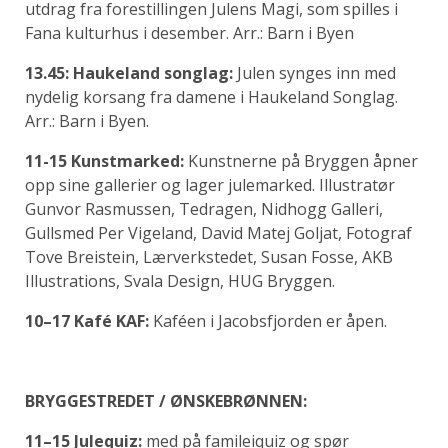
utdrag fra forestillingen Julens Magi, som spilles i
Fana kulturhus i desember. Arr.: Barn i Byen
13.45: Haukeland songlag:
Julen synges inn med
nydelig korsang fra damene i Haukeland Songlag.
Arr.: Barn i Byen.
11-15 Kunstmarked:
Kunstnerne på Bryggen åpner
opp sine gallerier og lager julemarked. Illustratør
Gunvor Rasmussen, Tedragen, Nidhogg Galleri,
Gullsmed Per Vigeland, David Matej Goljat, Fotograf
Tove Breistein, Lærverkstedet, Susan Fosse, AKB
Illustrations, Svala Design, HUG Bryggen.
10–17 Kafé KAF:
Kaféen i Jacobsfjorden er åpen.
BRYGGESTREDET / ØNSKEBRØNNEN:
11–15 Julequiz:
med på famileiquiz og spør