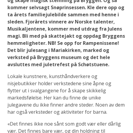
og skape magisk stemning på Bryggen. Og så
kommer selvsagt Snøprinsessen. Kle dere opp og
ta årets familiejulebilde sammen med henne i
sleden. Fjorårets vinnere av Norske talenter,
Musikaljentene, kommer med utdrag fra Julens
magi. Bli med på skattejakt og oppdag Bryggens
hemmeligheter. NB! Se opp for Rampenissene!
Det blir julesang i Mariakirken, marked og
verksted på Bryggens museum og det hele
avsluttes med juletrefest på Schøtstuene.
Lokale kunstnere, kunsthåndverkere og
nisjebutikker holder verkstedene sine åpne og
flytter ut i svalgangene for å skape skikkelig
markedsfølelse. Her kan du finne de unike
julegavene du ikke finner andre steder. Noen av dem
har også verksteder og aktiviteter for barna.
«Det finnes ikke noe sånt som godt vær eller dårlig
vær. Det finnes bare vær, og din holdning til