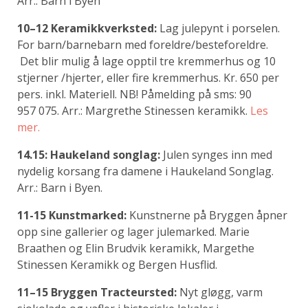
Arr.: Barn i Byen
10–12 Keramikkverksted:
Lag julepynt i porselen.
For barn/barnebarn med foreldre/besteforeldre.
Det blir mulig å lage opptil tre kremmerhus og 10
stjerner /hjerter, eller fire kremmerhus. Kr. 650 per
pers. inkl. Materiell. NB! Påmelding på sms: 90
957 075. Arr.: Margrethe Stinessen keramikk.
Les
mer.
14.15: Haukeland songlag:
Julen synges inn med
nydelig korsang fra damene i Haukeland Songlag.
Arr.: Barn i Byen.
11-15 Kunstmarked:
Kunstnerne på Bryggen åpner
opp sine gallerier og lager julemarked. Marie
Braathen og Elin Brudvik keramikk, Margethe
Stinessen Keramikk og Bergen Husflid.
11–15 Bryggen Tracteursted:
Nyt gløgg, varm