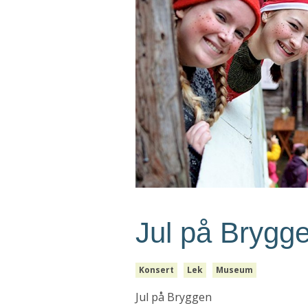
Jul på Brygg
Konsert
Lek
Museum
Jul på Bryggen