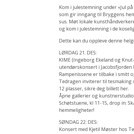
Kom i julestemning under «Jul på 
som gir inngang til Bryggens hem
sus. Møt lokale kunsthåndverkere
og kom i julestemning i de kosel
Dette kan du oppleve denne helg
LØRDAG 21. DES:
KIME (Ingeborg Ekeland og Knut-
utendørskonsert i Jacobsfjorden k
Rampenissene er tilbake i smitt o
Tedragen inviterer til tesmaking /
12 plasser, sikre deg billett her.
Åpne gallerier og kunstnerstudi
Schøtstuene, kl 11-15, drop in: S
hemmeligheter!
SØNDAG 22. DES:
Konsert med Kjetil Møster hos Te