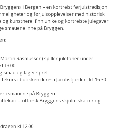
Bryggen» i Bergen – en kortreist førjulstradisjon
meligheter og førjulsopplevelser med historisk
 og kunstnere, finn unike og kortreiste julegaver
ige smauene inne på Bryggen.
en:
Martin Rasmussen) spiller juletoner under
l 13.00.
g smau og lager sprell.
 tekurs i butikken deres i Jacobsfjorden, kl. 16.30.
oer i smauene på Bryggen.
kattekart – utforsk Bryggens skjulte skatter og
dragen kl 12.00