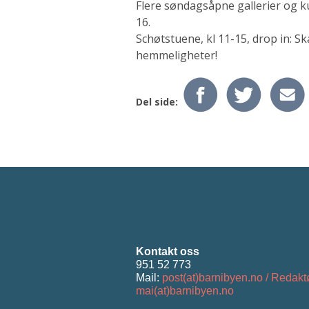
Flere søndagsåpne gallerier og k
16.
Schøtstuene, kl 11-15, drop in: S
hemmeligheter!
Del side:
Kontakt oss
951 52 773
Mail:
post(at)barnibyen.no / Redakt
mai(at)barnibyen.no