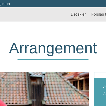
ngement
Det skjer
Forslag ti
Arrangement
J
A