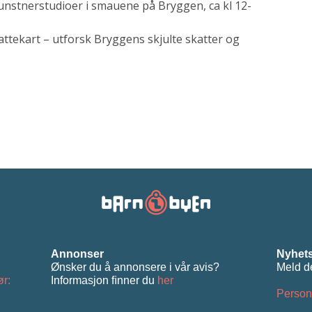
unstnerstudioer i smauene på Bryggen, ca kl 12-
kattekart – utforsk Bryggens skjulte skatter og
Annonser
Nyhets
Ønsker du å annonsere i vår avis?
Meld d
ør:
Informasjon ﬁnner du
her
Person