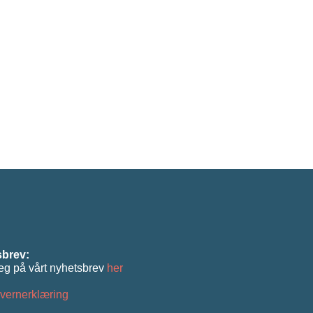
brev:
eg på vårt nyhetsbrev
her
vernerklæring