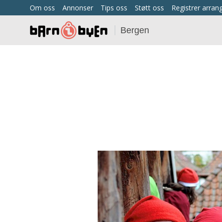
Om oss
Annonser
Tips oss
Støtt oss
Registrer arra
Bergen