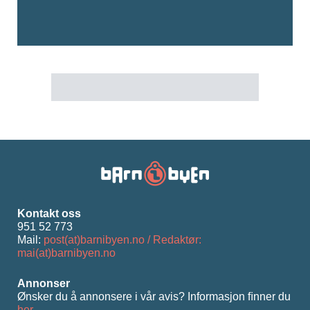
Kontakt oss
951 52 773
Mail:
post(at)barnibyen.no / Redaktør:
mai(at)barnibyen.no
Annonser
Ønsker du å annonsere i vår avis? Informasjon ﬁnner du
her