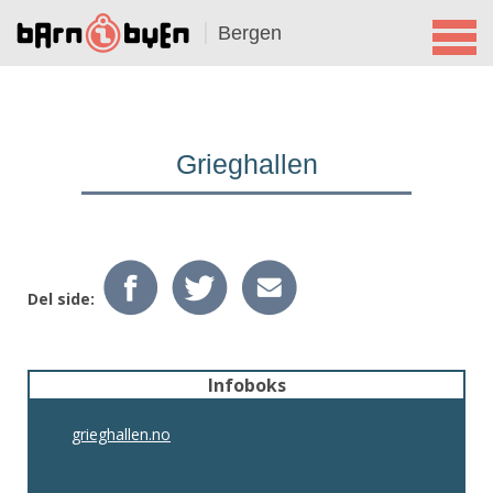
Bergen
Grieghallen
Del side:
Infoboks
grieghallen.no