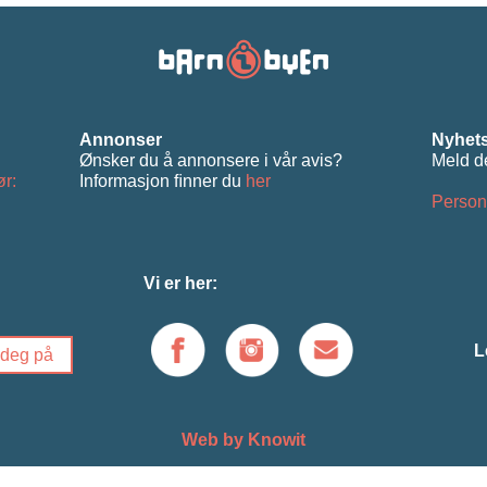
Annonser
Nyhets
Ønsker du å annonsere i vår avis?
Meld d
ør:
Informasjon ﬁnner du
her
Person
Vi er her:
L
Web by Knowit