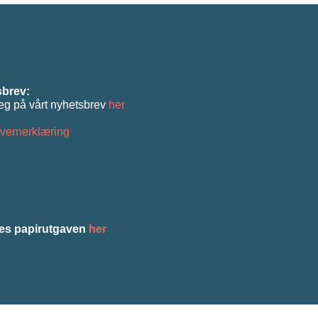
brev:
eg på vårt nyhetsbrev
her
vernerklæring
es papirutgaven
her