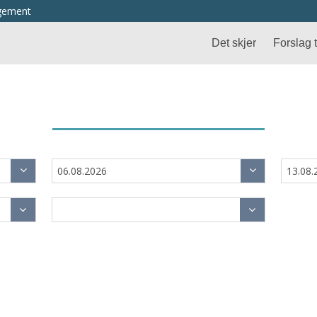
ngement
Det skjer
Forslag ti