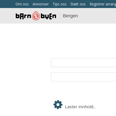
Om oss
Annonser
Tips oss
Støtt oss
Registrer arra
Bergen
Laster innhold...