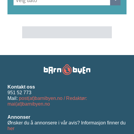
Kontakt oss
951 52 773
Mail:
post(at)barnibyen.no / Redaktør:
mai(at)barnibyen.no
Annonser
Ønsker du å annonsere i vår avis? Informasjon ﬁnner du
her