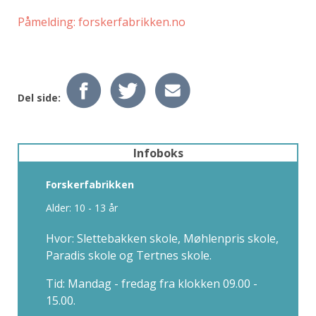
Påmelding: forskerfabrikken.no
Del side:
Infoboks
Forskerfabrikken
Alder: 10 - 13 år
Hvor: Slettebakken skole, Møhlenpris skole,
Paradis skole og Tertnes skole.
Tid: Mandag - fredag fra klokken 09.00 -
15.00.