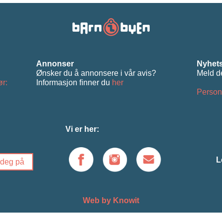
Annonser
Nyhets
Ønsker du å annonsere i vår avis?
Meld d
ør:
Informasjon ﬁnner du
her
Person
Vi er her:
L
Web by Knowit