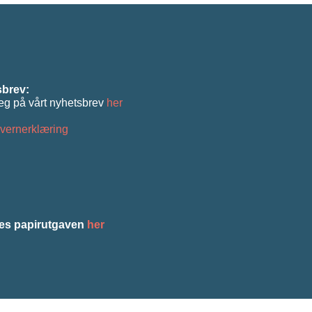
brev:
eg på vårt nyhetsbrev
her
vernerklæring
es papirutgaven
her