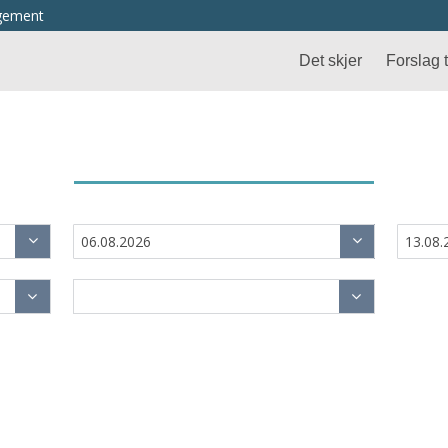
ngement
Det skjer
Forslag ti