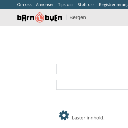
Om oss
Annonser
Tips oss
Støtt oss
Registrer arra
Bergen
Laster innhold...