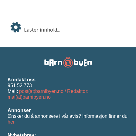
Laster innhold...
Kontakt oss
951 52 773
Mail:
post(at)barnibyen.no / Redaktør:
mai(at)barnibyen.no
Annonser
Ønsker du å annonsere i vår avis? Informasjon ﬁnner du
her
Nyhetsbrev: