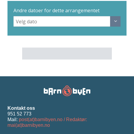
Andre datoer for dette arrangementet
Kontakt oss
951 52 773
Mail:
post(at)barnibyen.no / Redaktør:
mai(at)barnibyen.no