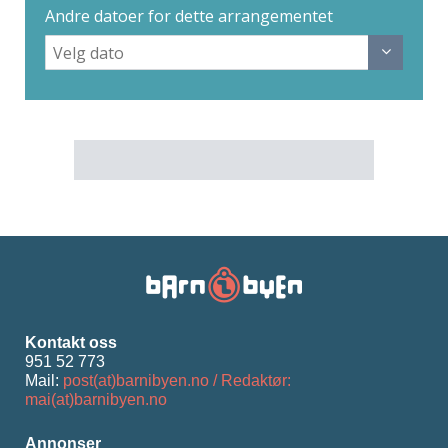
Andre datoer for dette arrangementet
Kontakt oss
951 52 773
Mail:
post(at)barnibyen.no / Redaktør:
mai(at)barnibyen.no
Annonser