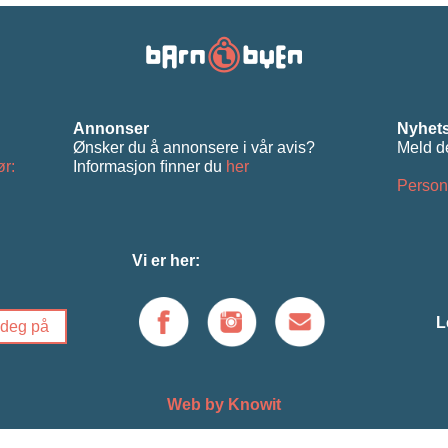
Annonser
Nyhets
Ønsker du å annonsere i vår avis?
Meld d
ør:
Informasjon ﬁnner du
her
Person
Vi er her:
L
Web by Knowit