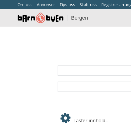
Om oss
Annonser
Tips oss
Støtt oss
Registrer arra
Bergen
Laster innhold...