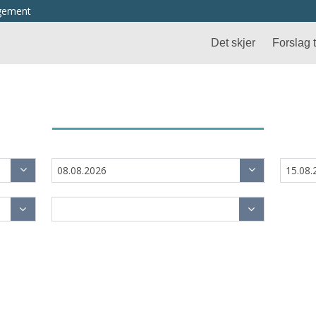
ngement
Det skjer
Forslag ti