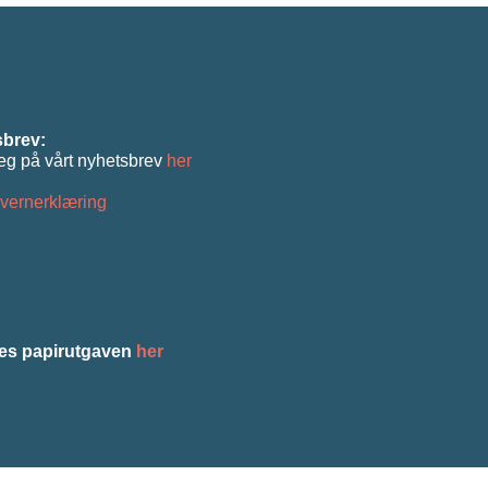
brev:
eg på vårt nyhetsbrev
her
vernerklæring
es papirutgaven
her