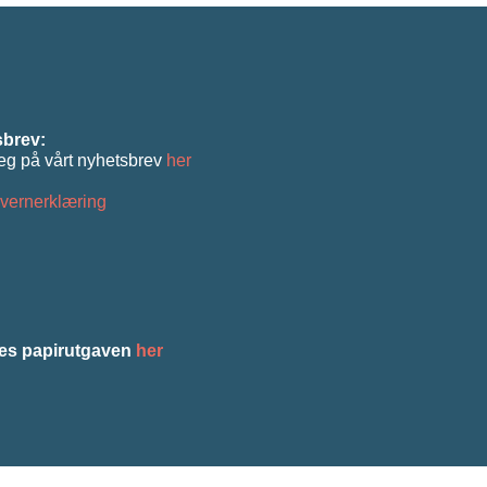
brev:
eg på vårt nyhetsbrev
her
vernerklæring
es papirutgaven
her