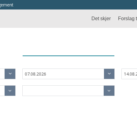
ngement
Det skjer
Forslag ti