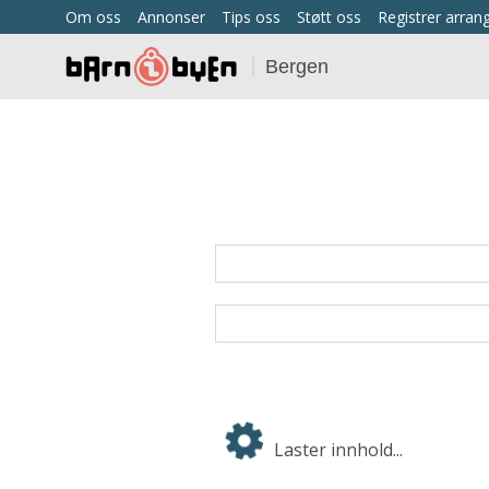
Om oss
Annonser
Tips oss
Støtt oss
Registrer arra
Bergen
Laster innhold...