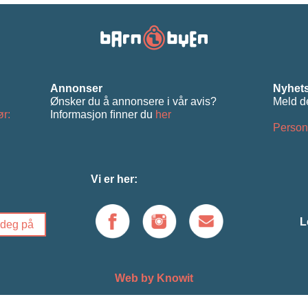
Annonser
Nyhets
Ønsker du å annonsere i vår avis?
Meld d
ør:
Informasjon ﬁnner du
her
Person
Vi er her:
L
Web by Knowit