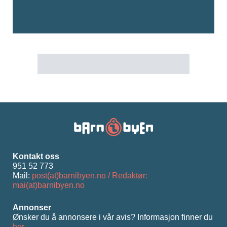
Kontakt oss
951 52 773
Mail:
post(at)barnibyen.no / Redaktør:
mai(at)barnibyen.no
Annonser
Ønsker du å annonsere i vår avis? Informasjon ﬁnner du
her