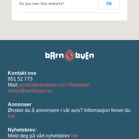
OK
Do you own this website?
Kontakt oss
951 52 773
Mail:
post(at)barnibyen.no / Redaktør:
mai(at)barnibyen.no
Annonser
Ønsker du å annonsere i vår avis? Informasjon ﬁnner du
her
Nyhetsbrev:
Meld deg på vårt nyhetsbrev
her