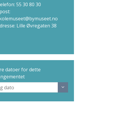
elefon: 55 30 80 30
post:
kolemuseet@bymuseet.no
dresse: Lille Øvregaten 38
e datoer for dette
angementet