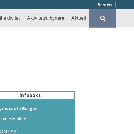
Bergen
l aktivitet
Aktivitetstilbydere
Aktuelt
Infoboks
ymuseet i Bergen
lder: Alle aldre
KONTAKT