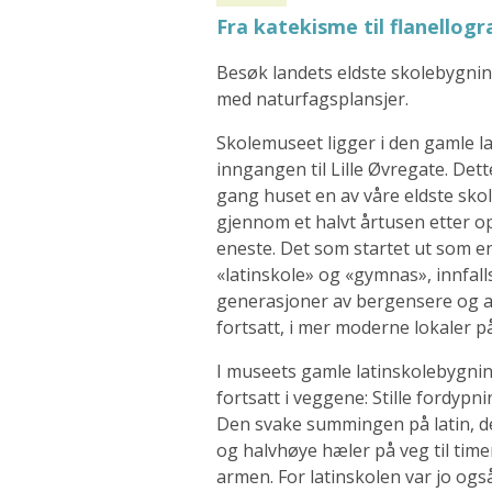
Fra katekisme til flanellogr
Besøk landets eldste skolebygnin
med naturfagsplansjer.
Skolemuseet ligger i den gamle l
inngangen til Lille Øvregate. Det
gang huset en av våre eldste skol
gjennom et halvt årtusen etter o
eneste. Det som startet ut som en 
«latinskole» og «gymnas», innfal
generasjoner av bergensere og an
fortsatt, i mer moderne lokaler 
I museets gamle latinskolebygning
fortsatt i veggene: Stille fordyp
Den svake summingen på latin, de
og halvhøye hæler på veg til ti
armen. For latinskolen var jo og