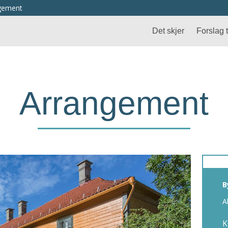
ngement
Det skjer
Forslag ti
Arrangement
B
A