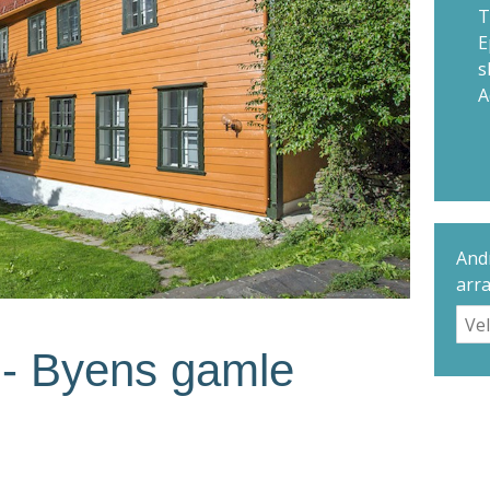
T
E
s
A
Andr
arr
- Byens gamle