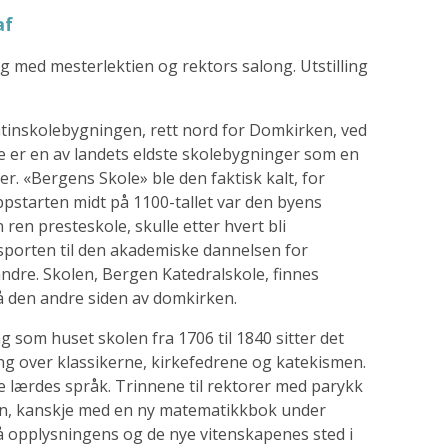
af
g med mesterlektien og rektors salong. Utstilling
atinskolebygningen, rett nord for Domkirken, ved
te er en av landets eldste skolebygninger som en
er. «Bergens Skole» ble den faktisk kalt, for
ppstarten midt på 1100-tallet var den byens
ren presteskole, skulle etter hvert bli
lsporten til den akademiske dannelsen for
dre. Skolen, Bergen Katedralskole, finnes
på den andre siden av domkirken.
 som huset skolen fra 1706 til 1840 sitter det
ning over klassikerne, kirkefedrene og katekismen.
 lærdes språk. Trinnene til rektorer med parykk
men, kanskje med en ny matematikkbok under
så opplysningens og de nye vitenskapenes sted i