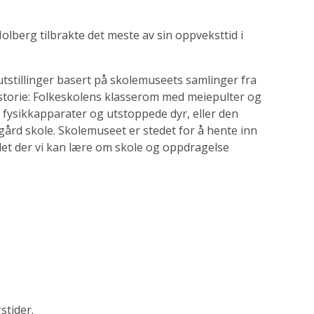
olberg tilbrakte det meste av sin oppveksttid i
utstillinger basert på skolemuseets samlinger fra
storie: Folkeskolens klasserom med meiepulter og
 fysikkapparater og utstoppede dyr, eller den
ård skole. Skolemuseet er stedet for å hente inn
t der vi kan lære om skole og oppdragelse
stider.