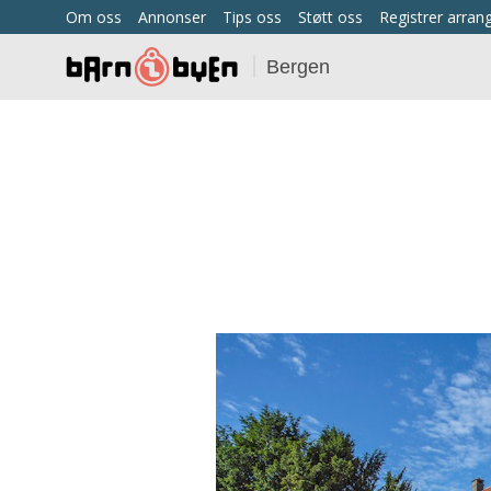
Om oss
Annonser
Tips oss
Støtt oss
Registrer arra
Bergen