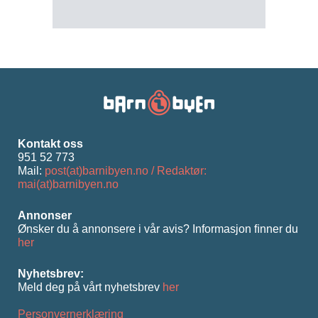
Kontakt oss
951 52 773
Mail:
post(at)barnibyen.no / Redaktør:
mai(at)barnibyen.no
Annonser
Ønsker du å annonsere i vår avis? Informasjon ﬁnner du
her
Nyhetsbrev:
Meld deg på vårt nyhetsbrev
her
Personvernerklæring