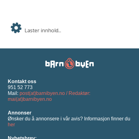
Laster innhold...
Kontakt oss
951 52 773
Mail:
post(at)barnibyen.no / Redaktør:
mai(at)barnibyen.no
Annonser
Ønsker du å annonsere i vår avis? Informasjon ﬁnner du
her
Nyhetsbrev: