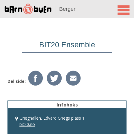
Bergen
BIT20 Ensemble
Del side:
Infoboks
Grieghallen, Edvard Griegs plass 1
bit20.no