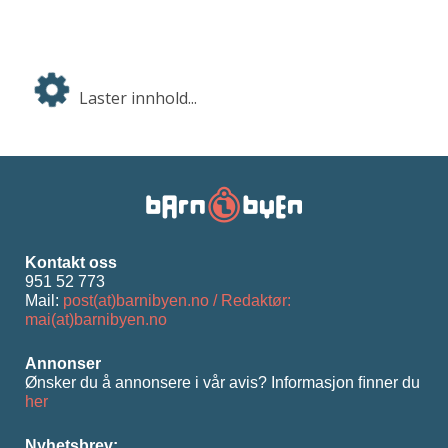
Laster innhold...
Kontakt oss
951 52 773
Mail:
post(at)barnibyen.no / Redaktør:
mai(at)barnibyen.no
Annonser
Ønsker du å annonsere i vår avis? Informasjon ﬁnner du
her
Nyhetsbrev: