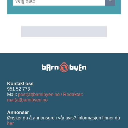
Kontakt oss
951 52 773
Mail:
post(at)barnibyen.no / Redaktør:
mai(at)barnibyen.no
Annonser
Ønsker du å annonsere i vår avis? Informasjon ﬁnner du
her