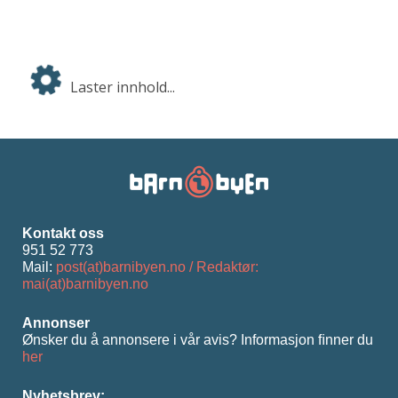
Laster innhold...
Kontakt oss
951 52 773
Mail:
post(at)barnibyen.no / Redaktør:
mai(at)barnibyen.no
Annonser
Ønsker du å annonsere i vår avis? Informasjon ﬁnner du
her
Nyhetsbrev: