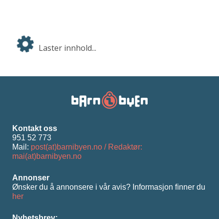
Laster innhold...
Kontakt oss
951 52 773
Mail:
post(at)barnibyen.no / Redaktør:
mai(at)barnibyen.no
Annonser
Ønsker du å annonsere i vår avis? Informasjon ﬁnner du
her
Nyhetsbrev: