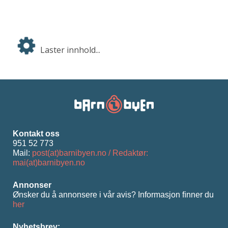
Laster innhold...
Kontakt oss
951 52 773
Mail:
post(at)barnibyen.no / Redaktør:
mai(at)barnibyen.no
Annonser
Ønsker du å annonsere i vår avis? Informasjon ﬁnner du
her
Nyhetsbrev: