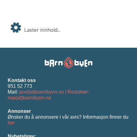
Laster innhold...
Kontakt oss
951 52 773
Mail:
post(at)barnibyen.no / Redaktør:
mai(at)barnibyen.no
Annonser
Ønsker du å annonsere i vår avis? Informasjon ﬁnner du
her
Nyhetsbrev: