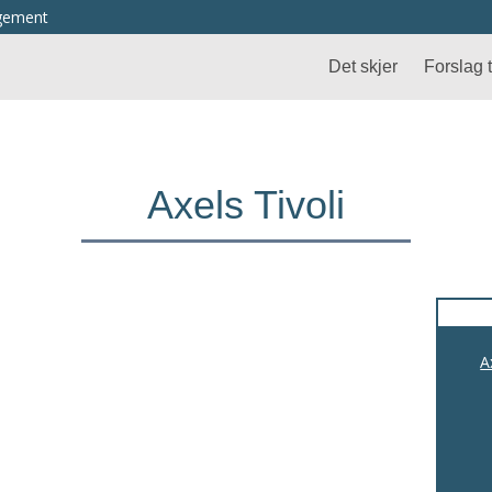
ngement
Det skjer
Forslag ti
Axels Tivoli
A