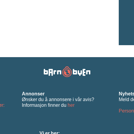
Annonser
Nyhets
Ønsker du å annonsere i vår avis?
Meld d
ør:
Informasjon ﬁnner du
her
Person
Vi er her: