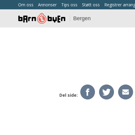
Om oss
Annonser
Tips oss
Støtt oss
Registrer arra
Bergen
Del side: