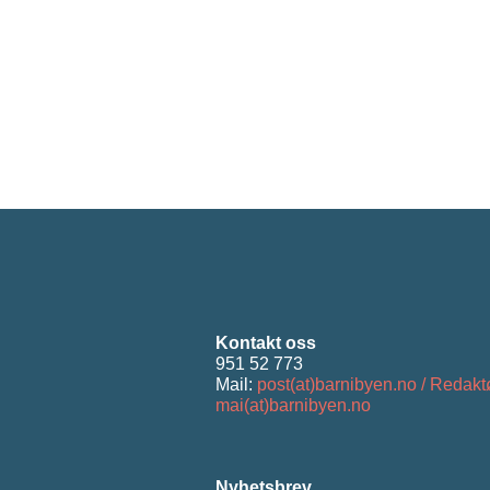
Kontakt oss
951 52 773
Mail:
post(at)barnibyen.no / Redakt
mai(at)barnibyen.no
Nyhetsbrev