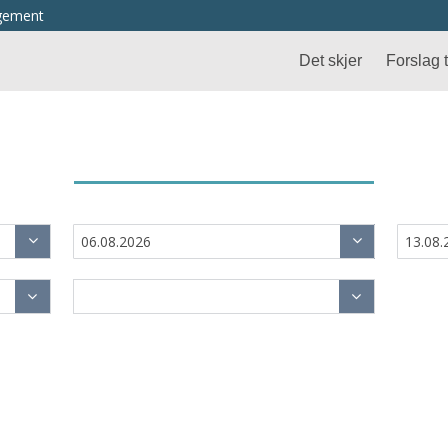
ngement
Det skjer
Forslag ti