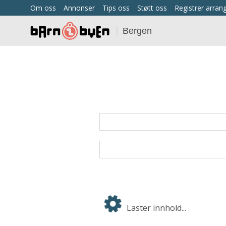
Om oss
Annonser
Tips oss
Støtt oss
Registrer arra
Bergen
Laster innhold...