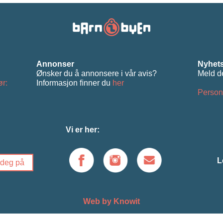
Annonser
Nyhets
Ønsker du å annonsere i vår avis?
Meld d
ør:
Informasjon ﬁnner du
her
Person
Vi er her:
L
Web by Knowit