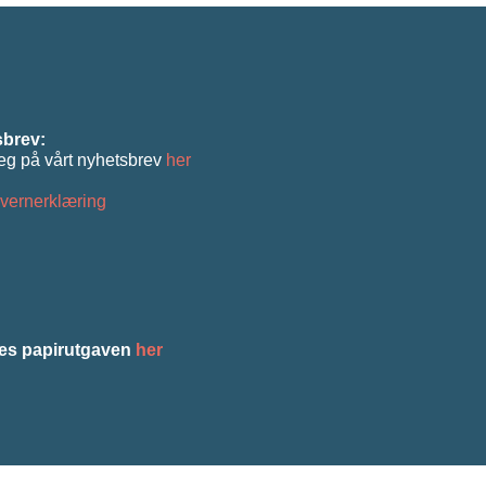
brev:
eg på vårt nyhetsbrev
her
vernerklæring
es papirutgaven
her