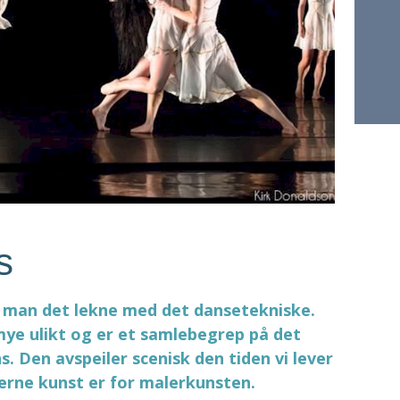
s
 man det lekne med det dansetekniske.
e ulikt og er et samlebegrep på det
. Den avspeiler scenisk den tiden vi lever
erne kunst er for malerkunsten.