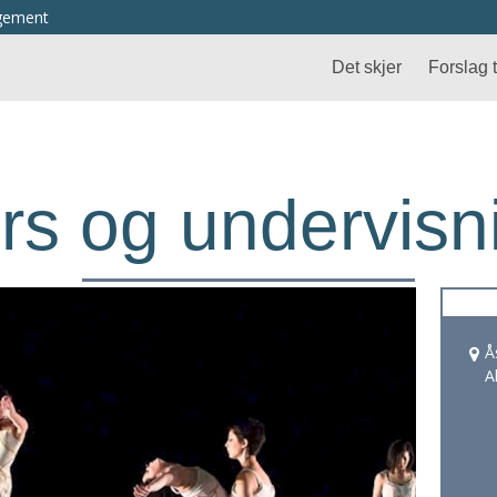
ngement
Det skjer
Forslag ti
rs og undervisn
Å
A