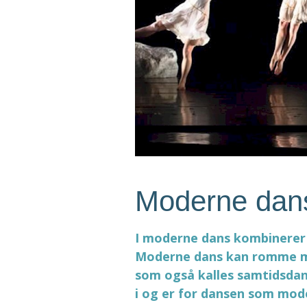
Moderne dan
I moderne dans kombinerer
Moderne dans kan romme my
som også kalles samtidsdans
i og er for dansen som mod