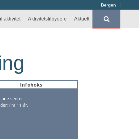
Bergen
l aktivitet
Aktivitetstilbydere
Aktuelt
ing
Infoboks
sane senter
lder: Fra 11 år.