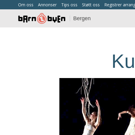
Om oss
Annonser
Tips oss
Støtt oss
Registrer arra
Bergen
Ku