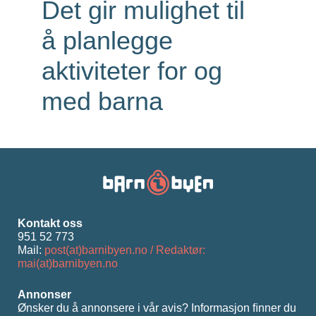
Det gir mulighet til
å planlegge
aktiviteter for og
med barna
Kontakt oss
951 52 773
Mail:
post(at)barnibyen.no / Redaktør:
mai(at)barnibyen.no
Annonser
Ønsker du å annonsere i vår avis? Informasjon ﬁnner du