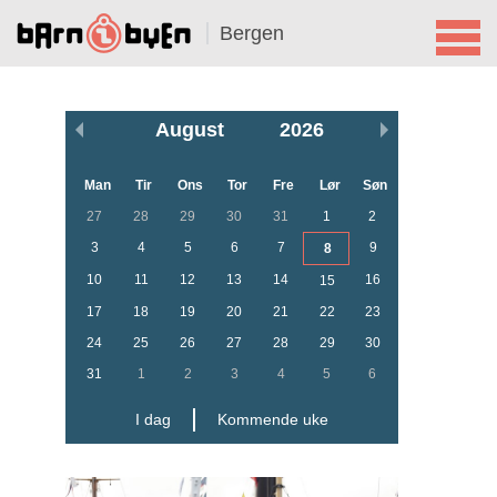
Bergen
August
2026
Man
Tir
Ons
Tor
Fre
Lør
Søn
27
28
29
30
31
1
2
3
4
5
6
7
9
8
10
11
12
13
14
16
15
17
18
19
20
21
22
23
24
25
26
27
28
29
30
31
1
2
3
4
5
6
I dag
Kommende uke