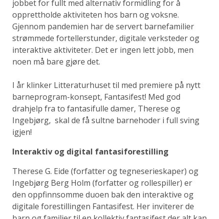
jobbet for fullt med alternativ formidling for å
opprettholde aktiviteten hos barn og voksne.
Gjennom pandemien har de servert barnefamilier
strømmede fortellerstunder, digitale verksteder og
interaktive aktiviteter. Det er ingen lett jobb, men
noen må bare gjøre det.
I år klinker Litteraturhuset til med premiere på nytt
barneprogram-konsept, Fantasifest! Med god
drahjelp fra to fantasifulle damer, Therese og
Ingebjørg, skal de få sultne barnehoder i full sving
igjen!
Interaktiv og digital fantasiforestilling
Therese G. Eide (forfatter og tegneserieskaper) og
Ingebjørg Berg Holm (forfatter og rollespiller) er
den oppfinnsomme duoen bak den interaktive og
digitale forestillingen Fantasifest. Her inviterer de
barn og familier til en kollektiv fantasifest der alt kan