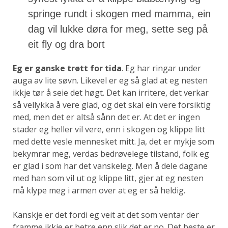
springe rundt i skogen med mamma, ein
dag vil lukke døra for meg, sette seg på
eit fly og dra bort
Eg er ganske trøtt for tida
. Eg har ringar under
auga av lite søvn. Likevel er eg så glad at eg nesten
ikkje tør å seie det høgt. Det kan irritere, det verkar
så vellykka å vere glad, og det skal ein vere forsiktig
med, men det er altså sånn det er. At det er ingen
stader eg heller vil vere, enn i skogen og klippe litt
med dette vesle mennesket mitt. Ja, det er mykje som
bekymrar meg, verdas bedrøvelege tilstand, folk eg
er glad i som har det vanskeleg. Men å dele dagane
med han som vil ut og klippe litt, gjer at eg nesten
må klype meg i armen over at eg er så heldig.
Kanskje er det fordi eg veit at det som ventar der
framme ikkje er betre enn slik det er no. Det beste er