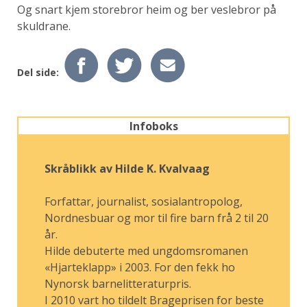
Og snart kjem storebror heim og ber veslebror på
skuldrane.
Del side:
Infoboks
Skråblikk av Hilde K. Kvalvaag
Forfattar, journalist, sosialantropolog,
Nordnesbuar og mor til fire barn frå 2 til 20
år.
Hilde debuterte med ungdoms­romanen
«Hjarteklapp» i 2003. For den fekk ho
Nynorsk barne­litteraturpris.
I 2010 vart ho tildelt Brageprisen for beste