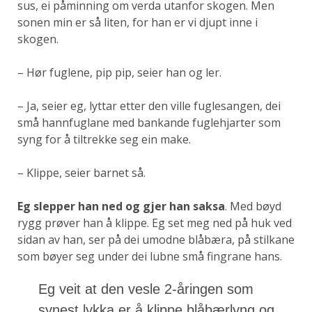
sus, ei påminning om verda utanfor skogen. Men
sonen min er så liten, for han er vi djupt inne i
skogen.
– Hør fuglene, pip pip, seier han og ler.
– Ja, seier eg, lyttar etter den ville fuglesangen, dei
små hannfuglane med bankande fuglehjarter som
syng for å tiltrekke seg ein make.
– Klippe, seier barnet så.
Eg slepper han ned og gjer han saksa
. Med bøyd
rygg prøver han å klippe. Eg set meg ned på huk ved
sidan av han, ser på dei umodne blåbæra, på stilkane
som bøyer seg under dei lubne små fingrane hans.
Eg veit at den vesle 2-åringen som
synest lykka er å klippe blåbærlyng og