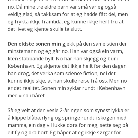
no. Då mine tre eldre barn var små var eg også
veldig glad, så takksam for at eg hadde fått dei, men
eg frykta ikkje framtida, eg kunne ikkje heilt tru at
det livet eg kjente skulle ta slutt.
Den eldste sonen min
gjekk på den same stien der
minstemann og eg går no. Han var også ein varm,
liten stabbande bylt. No har han skjegg og bur i
København. Eg skjønte det ikkje heilt før den dagen
han drog, det verka som science fiction, nei det
kunne ikkje skje, at han skulle reise frå oss. Men no
er det realitet. Sonen min syklar rundt i København
med vind i håret.
Så eg veit at den vesle 2-åringen som synest lykka er
å klippe blåbærlyng og springe rundt i skogen med
mamma, ein dag vil lukke døra for meg, sette seg på
eit fly og dra bort. Eg håper at eg ikkje sørgar for