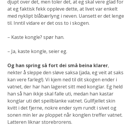
djupt over det, men toler det, at eg skal vere glad for
at eg faktisk fekk oppleve dette, at livet var enkelt
med nyklipt blåbærlyng i neven. Uansett er det lenge
til. Inntil vidare er det oss to i skogen.
– Kaste kongle? spør han.
– Ja, kaste kongle, seier eg.
Og han spring så fort dei små beina klarer
,
nekter å sleppe den sløve saksa (jada, eg veit at saks
kan vere farleg!). Vi kjem ned til dit skogen ender i
vatnet, der har han lageret sitt med konglar. Eg held
han så han ikkje skal falle uti, medan han kastar
konglar uti det speilblanke vatnet. Gullfjellet skin
kvitt i det fjerne, nokre ender sym rundt i sivet og
sonen min ler av ploppet når konglen treffer vatnet.
Latteren liknar storebrorens.