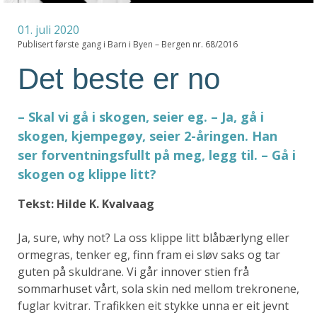
01. juli 2020
Publisert første gang i Barn i Byen – Bergen nr. 68/2016
Det beste er no
– Skal vi gå i skogen, seier eg. – Ja, gå i
skogen, kjempegøy, seier 2-åringen. Han
ser forventningsfullt på meg, legg til. – Gå i
skogen og klippe litt?
Tekst: Hilde K. Kvalvaag
Ja, sure, why not? La oss klippe litt blåbærlyng eller
ormegras, tenker eg, finn fram ei sløv saks og tar
guten på skuldrane. Vi går innover stien frå
sommarhuset vårt, sola skin ned mellom trekronene,
fuglar kvitrar. Trafikken eit stykke unna er eit jevnt