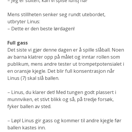
– Jeg er sulten, kan vi spise lunsj nå?
Mens stillheten senker seg rundt utebordet,
utbryter Linus:
– Dette er den beste lørdagen!
Full gass
Det siste vi gjør denne dagen er å spille slåball. Noen
av barna klatrer opp på målet og inntar rollen som
publikum, mens andre tester ut trompetpotensialet i
en oransje kjegle. Det blir full konsentrasjon når
Linus (7) skal slå ballen.
– Linus, du klarer det! Med tungen godt plassert i
munnviken, et stivt blikk og så, på tredje forsøk,
fyker ballen av sted.
– Løp! Linus gir gass og kommer til andre kjegle før
ballen kastes inn.