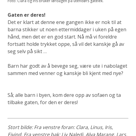
Foto: Clara og Iris bruker lørdagen på utendørs gatelek.
Gaten er deres!
Det er klart at denne ene gangen ikke er nok til at
barna stikker ut noen ettermiddager i uken på egen
hånd, men det er en god start. Nå må vi foreldre
fortsatt holde trykket oppe, så vil det kanskje gå av
seg selv på sikt …
Barn har godt av å bevege seg, være ute i nabolaget
sammen med venner og kanskje bli kjent med nye?
Så; alle barn i byen, kom dere opp av sofaen og ta
tilbake gaten, for den er deres!
Stort bilde: Fra venstre foran: Clara, Linus, Iris,
Eivind. Fra venstre bak: Liv Naledi, Alva Marang, Lars,