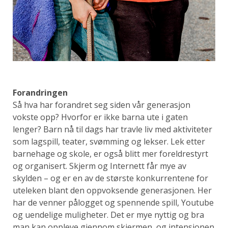
Forandringen
Så hva har forandret seg siden vår generasjon
vokste opp? Hvorfor er ikke barna ute i gaten
lenger? Barn nå til dags har travle liv med aktiviteter
som lagspill, teater, svømming og lekser. Lek etter
barnehage og skole, er også blitt mer foreldrestyrt
og organisert. Skjerm og Internett får mye av
skylden – og er en av de største konkurrentene for
uteleken blant den oppvoksende generasjonen. Her
har de venner pålogget og spennende spill, Youtube
og uendelige muligheter. Det er mye nyttig og bra
man kan oppleve gjennom skjermen, og intensjonen