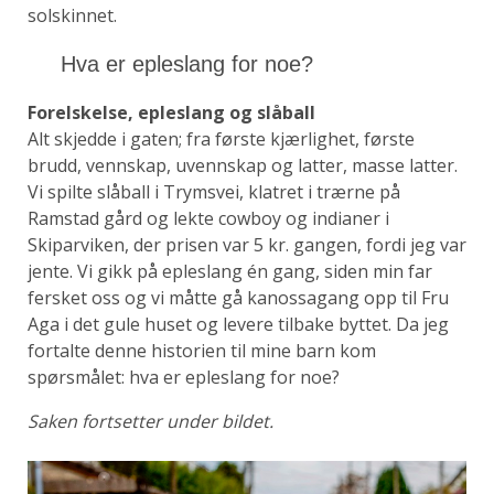
solskinnet.
Hva er epleslang for noe?
Forelskelse, epleslang og slåball
Alt skjedde i gaten; fra første kjærlighet, første
brudd, vennskap, uvennskap og latter, masse latter.
Vi spilte slåball i Trymsvei, klatret i trærne på
Ramstad gård og lekte cowboy og indianer i
Skiparviken, der prisen var 5 kr. gangen, fordi jeg var
jente. Vi gikk på epleslang én gang, siden min far
fersket oss og vi måtte gå kanossagang opp til Fru
Aga i det gule huset og levere tilbake byttet. Da jeg
fortalte denne historien til mine barn kom
spørsmålet: hva er epleslang for noe?
Saken fortsetter under bildet.