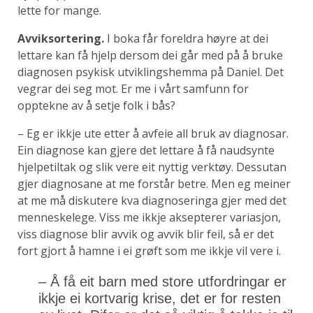
lette for mange.
Avviksortering.
I boka får foreldra høyre at dei
lettare kan få hjelp dersom dei går med på å bruke
diagnosen psykisk utviklingshemma på Daniel. Det
vegrar dei seg mot. Er me i vårt samfunn for
opptekne av å setje folk i bås?
– Eg er ikkje ute etter å avfeie all bruk av diagnosar.
Ein diagnose kan gjere det lettare å få naudsynte
hjelpetiltak og slik vere eit nyttig verktøy. Dessutan
gjer diagnosane at me forstår betre. Men eg meiner
at me må diskutere kva diagnoseringa gjer med det
menneskelege. Viss me ikkje aksepterer variasjon,
viss diagnose blir avvik og avvik blir feil, så er det
fort gjort å hamne i ei grøft som me ikkje vil vere i.
– Å få eit barn med store utfordringar er
ikkje ei kortvarig krise, det er for resten