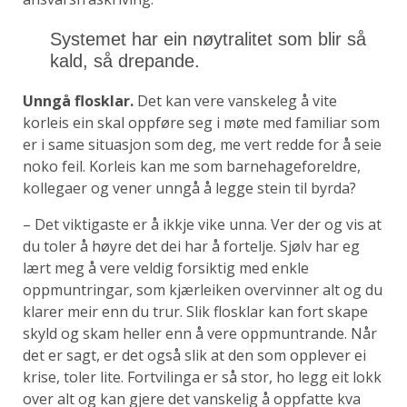
Systemet har ein nøytralitet som blir så
kald, så drepande.
Unngå flosklar.
Det kan vere vanskeleg å vite
korleis ein skal oppføre seg i møte med familiar som
er i same situasjon som deg, me vert redde for å seie
noko feil. Korleis kan me som barnehageforeldre,
kollegaer og vener unngå å legge stein til byrda?
– Det viktigaste er å ikkje vike unna. Ver der og vis at
du toler å høyre det dei har å fortelje. Sjølv har eg
lært meg å vere veldig forsiktig med enkle
oppmuntringar, som kjærleiken overvinner alt og du
klarer meir enn du trur. Slik flosklar kan fort skape
skyld og skam heller enn å vere oppmuntrande. Når
det er sagt, er det også slik at den som opplever ei
krise, toler lite. Fortvilinga er så stor, ho legg eit lokk
over alt og kan gjere det vanskelig å oppfatte kva