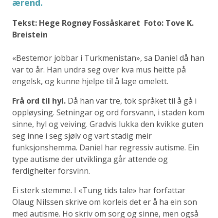
ærend.
Tekst: Hege Rognøy Fossåskaret Foto: Tove K.
Breistein
«Bestemor jobbar i Turkmenistan», sa Daniel då han
var to år. Han undra seg over kva mus heitte på
engelsk, og kunne hjelpe til å lage omelett.
Frå ord til hyl.
Då han var tre, tok språket til å gå i
oppløysing. Setningar og ord forsvann, i staden kom
sinne, hyl og veiving. Gradvis lukka den kvikke guten
seg inne i seg sjølv og vart stadig meir
funksjonshemma. Daniel har regressiv autisme. Ein
type autisme der utviklinga går attende og
ferdigheiter forsvinn.
Ei sterk stemme. I «Tung tids tale» har forfattar
Olaug Nilssen skrive om korleis det er å ha ein son
med autisme. Ho skriv om sorg og sinne, men også