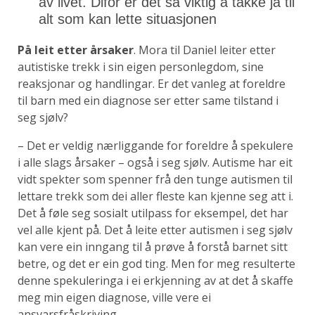
av livet. Difor er det så viktig å takke ja til
alt som kan lette situasjonen
På leit etter årsaker
. Mora til Daniel leiter etter
autistiske trekk i sin eigen personlegdom, sine
reaksjonar og handlingar. Er det vanleg at foreldre
til barn med ein diagnose ser etter same tilstand i
seg sjølv?
– Det er veldig nærliggande for foreldre å spekulere
i alle slags årsaker – også i seg sjølv. Autisme har eit
vidt spekter som spenner frå den tunge autismen til
lettare trekk som dei aller fleste kan kjenne seg att i.
Det å føle seg sosialt utilpass for eksempel, det har
vel alle kjent på. Det å leite etter autismen i seg sjølv
kan vere ein inngang til å prøve å forstå barnet sitt
betre, og det er ein god ting. Men for meg resulterte
denne spekuleringa i ei erkjenning av at det å skaffe
meg min eigen diagnose, ville vere ei
ansvarsfråskriving.