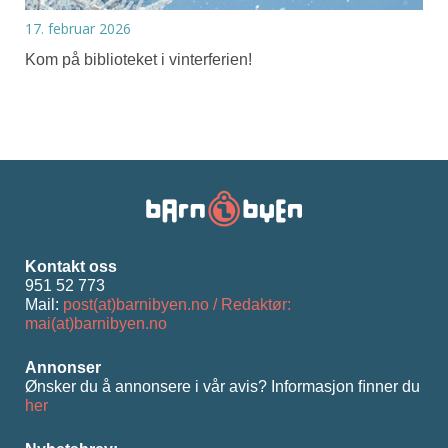
17. februar 2026
Kom på biblioteket i vinterferien!
Kontakt oss
951 52 773
Mail:
post(at)barnibyen.no / Redaktør:
mai(at)barnibyen.no
Annonser
Ønsker du å annonsere i vår avis? Informasjon ﬁnner du
her