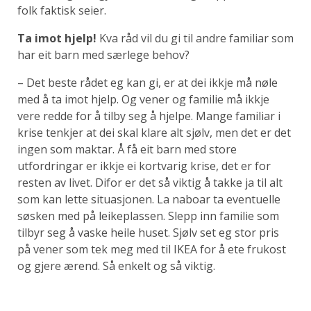
folk faktisk seier.
Ta imot hjelp!
Kva råd vil du gi til andre familiar som
har eit barn med særlege behov?
– Det beste rådet eg kan gi, er at dei ikkje må nøle
med å ta imot hjelp. Og vener og familie må ikkje
vere redde for å tilby seg å hjelpe. Mange familiar i
krise tenkjer at dei skal klare alt sjølv, men det er det
ingen som maktar. Å få eit barn med store
utfordringar er ikkje ei kortvarig krise, det er for
resten av livet. Difor er det så viktig å takke ja til alt
som kan lette situasjonen. La naboar ta eventuelle
søsken med på leikeplassen. Slepp inn familie som
tilbyr seg å vaske heile huset. Sjølv set eg stor pris
på vener som tek meg med til IKEA for å ete frukost
og gjere ærend. Så enkelt og så viktig.