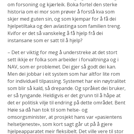
om forsoning og kjærleik. Boka fortel den sterke
historia om ei mor som prøver å forstå kva som
skjer med guten sin, og som kjempar for å få dei
hjelpetiltaka og den avlastinga som familien treng.
Kvifor er det så vanskeleg å få hjelp frå dei
instansane som er satt til å hjelp?
– Det er viktig for meg å understreke at det stort
sett ikkje er folka som arbeider i forvaltninga og i
NAV, som er problemet. Dei gjer så godt dei kan.
Men dei jobbar i eit system som har altfor lite rom
for individuell tilpassing. Systemet har ein nøytralitet
som blir så kald, så drepande. Og språket dei bruker,
er så tyngande. Heldigvis er det grunn til å håpe at
det er politisk vilje til endring på dette området. Bent
Høie sa då han tok til som helse- og
omsorgsminister, at prosjekt hans var «pasientens
helsetjeneste», som kort sagt går ut på å gjere
hjelpeapparatet meir fleksibelt. Det ville vere til stor