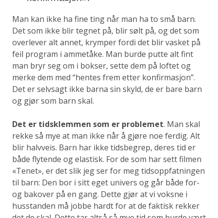
Man kan ikke ha fine ting når man ha to små barn.
Det som ikke blir tegnet på, blir sølt på, og det som
overlever alt annet, krymper fordi det blir vasket på
feil program i ammetåke.
Man burde putte alt fint
man bryr seg om i bokser, sette dem på loftet og
merke dem med “hentes frem etter konfirmasjon”.
Det er selvsagt ikke barna sin skyld, de er bare barn
og gjør som barn skal.
Det er tidsklemmen som er problemet
.
Man skal
rekke så mye at man ikke når å gjøre noe ferdig. Alt
blir halvveis. Barn har ikke tidsbegrep, deres tid er
både flytende og elastisk. For de som har sett filmen
«Tenet», er det slik jeg ser for meg tidsoppfatningen
til barn: Den bor i sitt eget univers og går både for-
og bakover på en gang. Dette gjør at vi voksne i
husstanden må jobbe hardt for at de faktisk rekker
det de skal. Dette tar altså så mye tid som burde vært