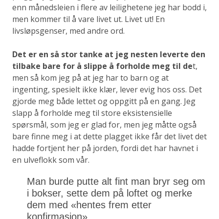
enn månedsleien i flere av leilighetene jeg har bodd i,
men kommer til å vare livet ut. Livet ut! En
livsløpsgenser, med andre ord.
Det er en så stor tanke at jeg nesten leverte den
tilbake bare for å slippe å forholde meg til de
t,
men så kom jeg på at jeg har to barn og at
ingenting, spesielt ikke klær, lever evig hos oss. Det
gjorde meg både lettet og oppgitt på en gang. Jeg
slapp å forholde meg til store eksistensielle
spørsmål, som jeg er glad for, men jeg måtte også
bare finne meg i at dette plagget ikke får det livet det
hadde fortjent her på jorden, fordi det har havnet i
en ulveflokk som vår.
Man burde putte alt fint man bryr seg om
i bokser, sette dem på loftet og merke
dem med «hentes frem etter
konfirmasjon».