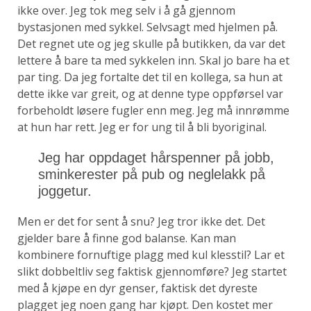
ikke over. Jeg tok meg selv i å gå gjennom
bystasjonen med sykkel. Selvsagt med hjelmen på.
Det regnet ute og jeg skulle på butikken, da var det
lettere å bare ta med sykkelen inn. Skal jo bare ha et
par ting. Da jeg fortalte det til en kollega, sa hun at
dette ikke var greit, og at denne type oppførsel var
forbeholdt løsere fugler enn meg. Jeg må innrømme
at hun har rett. Jeg er for ung til å bli byoriginal.
Jeg har oppdaget hårspenner på jobb,
sminkerester på pub og neglelakk på
joggetur.
Men er det for sent å snu? Jeg tror ikke det. Det
gjelder bare å finne god balanse. Kan man
kombinere fornuftige plagg med kul klesstil? Lar et
slikt dobbeltliv seg faktisk gjennomføre? Jeg startet
med å kjøpe en dyr genser, faktisk det dyreste
plagget jeg noen gang har kjøpt. Den kostet mer