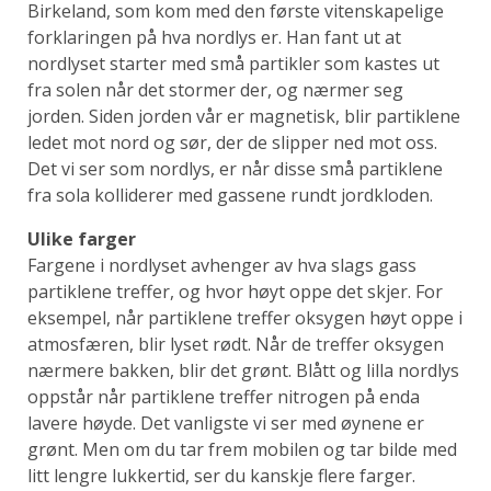
Birkeland, som kom med den første vitenskapelige
forklaringen på hva nordlys er. Han fant ut at
nordlyset starter med små partikler som kastes ut
fra solen når det stormer der, og nærmer seg
jorden. Siden jorden vår er magnetisk, blir partiklene
ledet mot nord og sør, der de slipper ned mot oss.
Det vi ser som nordlys, er når disse små partiklene
fra sola kolliderer med gassene rundt jordkloden.
Ulike farger
Fargene i nordlyset avhenger av hva slags gass
partiklene treffer, og hvor høyt oppe det skjer. For
eksempel, når partiklene treffer oksygen høyt oppe i
atmosfæren, blir lyset rødt. Når de treffer oksygen
nærmere bakken, blir det grønt. Blått og lilla nordlys
oppstår når partiklene treffer nitrogen på enda
lavere høyde. Det vanligste vi ser med øynene er
grønt. Men om du tar frem mobilen og tar bilde med
litt lengre lukkertid, ser du kanskje flere farger.