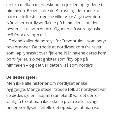
en bro mellom menneskene på jorden og gudene i
himmelen. Broen kalte de Bifrost, og de trodde at
bare de tøffeste krigerne ville tørre å gå over den.
Når vi ser nordlyset flakke på himmelen, kan det
nesten se ut som en bro. Og man må være ganske
tøff for å dra opp dit!
I Finland kaller de nordlys for "revontulet," som betyr
revebranner. De trodde at nordlyset kom fra rever
som løp lynraskt over fjellene. Når halene deres kom
borti fjellet, slo det gnister som fløy opp på
himmelen – og det var dette vi så som nordlys.
De dødes sjeler
Men ikke alle historier om nordlyset er like
hyggelige. Mange steder trodde folk at nordlyset var
de dødes sjeler. I Sápmi (Sameland) var det derfor
vanlig å tro at man ikke skulle plystre eller synge
under nordlyset, i tilfelle det oppdaget at man var