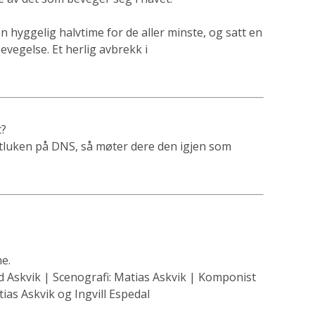
n hyggelig halvtime for de aller minste, og satt en
vegelse. Et herlig avbrekk i
t?
llettluken på DNS, så møter dere den igjen som
ene.
rid Askvik | Scenografi: Matias Askvik | Komponist
ias Askvik og Ingvill Espedal