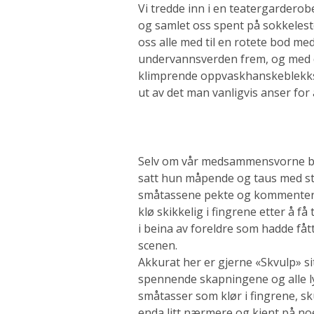
Vi tredde inn i en teatergardero
og samlet oss spent på sokkeleste
oss alle med til en rotete bod me
undervannsverden frem, og med 
klimprende oppvaskhanskeblekksp
ut av det man vanligvis anser for
Selv om vår medsammensvorne ba
satt hun måpende og taus med stor
småtassene pekte og kommenterte. 
klø skikkelig i fingrene etter å 
i beina av foreldre som hadde få
scenen.
Akkurat her er gjerne «Skvulp» si
spennende skapningene og alle l
småtasser som klør i fingrene, sk
enda litt nærmere og kjent på no