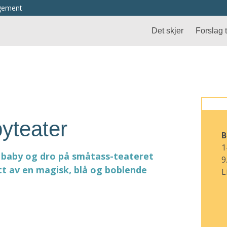
ngement
Det skjer
Forslag ti
yteater
B
1
 baby og dro på småtass-teateret
9
t av en magisk, blå og boblende
L