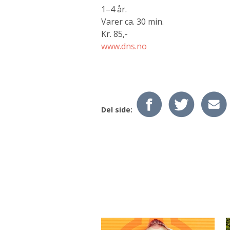
1–4 år.
Varer ca. 30 min.
Kr. 85,-
www.dns.no
Del side: