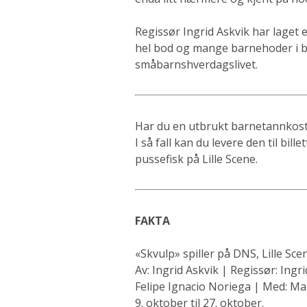
Regissør Ingrid Askvik har laget e
hel bod og mange barnehoder i be
småbarnshverdagslivet.
Har du en utbrukt barnetannkos
I så fall kan du levere den til bi
pussefisk på Lille Scene.
FAKTA
«Skvulp» spiller på DNS, Lille Sc
Av: Ingrid Askvik | Regissør: Ing
Felipe Ignacio Noriega | Med: Mat
9. oktober til 27. oktober.