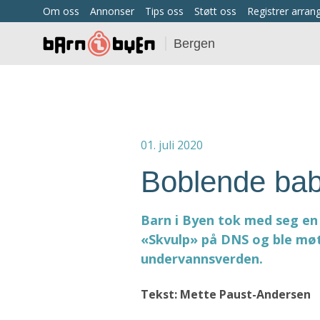
Om oss
Annonser
Tips oss
Støtt oss
Registrer arra
Bergen
01. juli 2020
Boblende bab
Barn i Byen tok med seg en
«Skvulp» på DNS og ble møt
undervannsverden.
Tekst: Mette Paust-Andersen