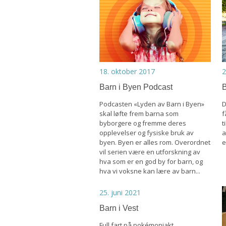
18. oktober 2017
2
Barn i Byen Podcast
B
Podcasten «Lyden av Barn i Byen»
D
skal løfte frem barna som
f
byborgere og fremme deres
t
opplevelser og fysiske bruk av
a
byen. Byen er alles rom. Overordnet
e
vil serien være en utforskning av
hva som er en god by for barn, og
hva vi voksne kan lære av barn...
25. juni 2021
Barn i Vest
Full fart på pokémonjakt