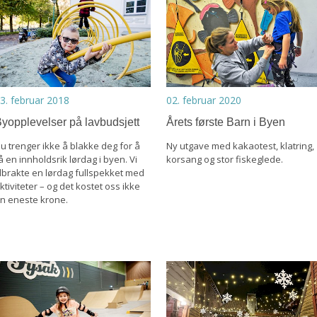
3. februar 2018
02. februar 2020
yopplevelser på lavbudsjett
Årets første Barn i Byen
u trenger ikke å blakke deg for å
Ny utgave med kakaotest, klatring,
å en innholdsrik lørdag i byen. Vi
korsang og stor fiskeglede.
ilbrakte en lørdag fullspekket med
ktiviteter – og det kostet oss ikke
n eneste krone.