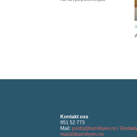
3
A
Kontakt oss
951 52 773
Mail:
post(at)barnibyen.no / Redakt
mai(at)barnibyen.no