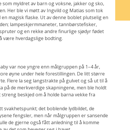
be som myldret av barn og voksne, jakker og sko,
n. Her ble vi møtt av Ingvild og Matias som tok
d en magisk flaske. Ut av denne boblet plutselig en
den; lampeskjermmaneter, tannbørstefisker,
ruter og en rekke andre finurlige sjødyr fødet
 å være hverdagslige bodting.
by var noe yngre enn målgruppen på 1–4 år,
e øyne under hele forestillingen. De litt større
Flere la seg langstrakte på gulvet og så ut til å
få ta på de merkverdige skapningene, men ble holdt
tt streng beskjed om å holde barna vekke fra
tt svakhetspunkt; det boblende lydbildet, de
ysene fengsler, men når målgruppen er sansende
ulle de gjerne også fått anledning til å komme
e av det som beveger seg i havet.