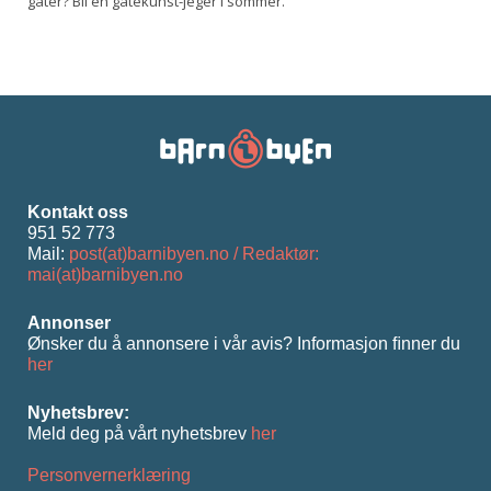
gater? Bli en gatekunst-jeger i sommer.
Kontakt oss
951 52 773
Mail:
post(at)barnibyen.no / Redaktør:
mai(at)barnibyen.no
Annonser
Ønsker du å annonsere i vår avis? Informasjon ﬁnner du
her
Nyhetsbrev:
Meld deg på vårt nyhetsbrev
her
Personvernerklæring