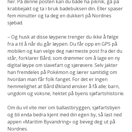
her. På denne posten kan du både ha piknik, gå på
krabbejakt og ta i bruk badebuksen din. Eller spaser
fem minutter og ta deg en dukkert på Nordnes
sjøbad.
– Og husk at disse løypene trenger du ikke å følge
fra a til å når du går løypen. Du får opp en GPS på
mobilen og kan velge deg nærmeste post fra der du
står, forklarer Bård, som drømmer om å lage en ny
digital løype om slavefart og sjørøvere. Selv jakter
han fremdeles på Pokémon og lærer samtidig om
hvordan man får folk fanget. For det er ingen
hemmelighet at Bård Økland ønsker å få alle; barn,
ungdom og voksne, hektet på byens sjøfartshistorie.
Om du vil vite mer om ballastbryggen, sjøfartsbyen
og bli enda bedra kjent med din egen by, så last ned
appen «Maritim Byvandring» og beveg deg ut på
Nordnes.