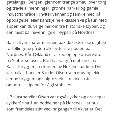
gatelangs i Bergen‚ gjennom trange smau, over torg
og travle allmenninger, grønne parker og gamle
industriområder. Inviter venner og familie med på
oppdagelse, eller kanskje hele klassen vil på tur. Med
appen kan du velge mellom tre historiske løyper, og
den mest barnevennlige er løypen på Nordnes.
Barn i Byen møter mannen bak de historiske digitale
fortellingene på den aller ytterste posten på
Nordnes. Bård Økland er arkeolog og konservator
på Sjøfartsmuseet. Han har valgt å møte oss på
Ballastbryggen, på kanten av Nordnesparken. Det
var ballasthandler Sander Olsen som engang eide
denne bryggen og solgte stein som ble lastet
ombord i skipene for å gi stabilitet.
– Ballasthandler Olsen var også dykker og drev eget
dykkerfirma. Han bodde her på Nordnes, i et hus
som fremdeles står ved inngangen til Akvariet. Det