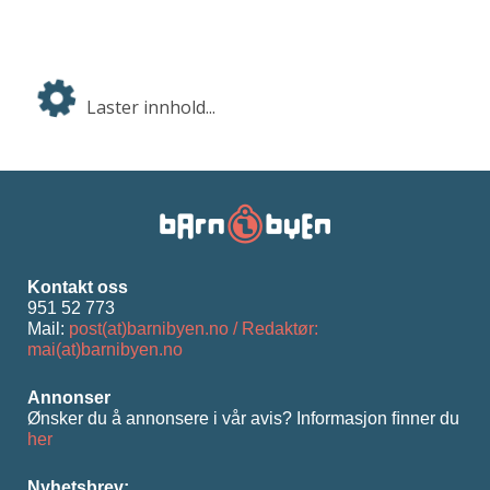
Laster innhold...
Kontakt oss
951 52 773
Mail:
post(at)barnibyen.no / Redaktør:
mai(at)barnibyen.no
Annonser
Ønsker du å annonsere i vår avis? Informasjon ﬁnner du
her
Nyhetsbrev: