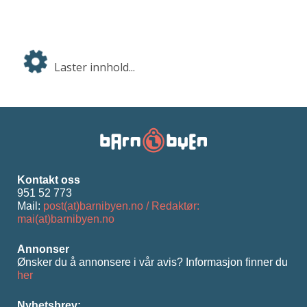
Laster innhold...
Kontakt oss
951 52 773
Mail:
post(at)barnibyen.no / Redaktør:
mai(at)barnibyen.no
Annonser
Ønsker du å annonsere i vår avis? Informasjon ﬁnner du
her
Nyhetsbrev: