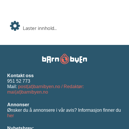
Laster innhold...
Kontakt oss
951 52 773
Mail:
post(at)barnibyen.no / Redaktør:
mai(at)barnibyen.no
Annonser
Ønsker du å annonsere i vår avis? Informasjon ﬁnner du
her
Nyhetsbrev: