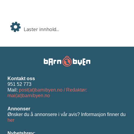
Laster innhold...
Kontakt oss
951 52 773
Mail:
post(at)barnibyen.no / Redaktør:
mai(at)barnibyen.no
Annonser
Ønsker du å annonsere i vår avis? Informasjon ﬁnner du
her
Nyhetsbrev: