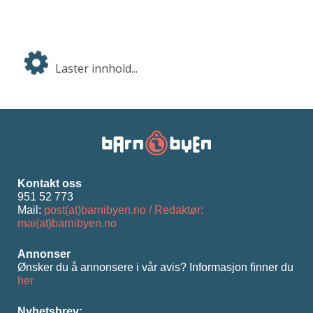
Laster innhold...
Kontakt oss
951 52 773
Mail:
post(at)barnibyen.no / Redaktør:
mai(at)barnibyen.no
Annonser
Ønsker du å annonsere i vår avis? Informasjon ﬁnner du
her
Nyhetsbrev: