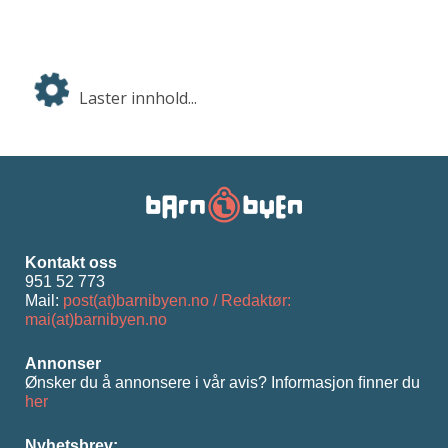
Laster innhold...
Kontakt oss
951 52 773
Mail:
post(at)barnibyen.no / Redaktør:
mai(at)barnibyen.no
Annonser
Ønsker du å annonsere i vår avis? Informasjon ﬁnner du
her
Nyhetsbrev: