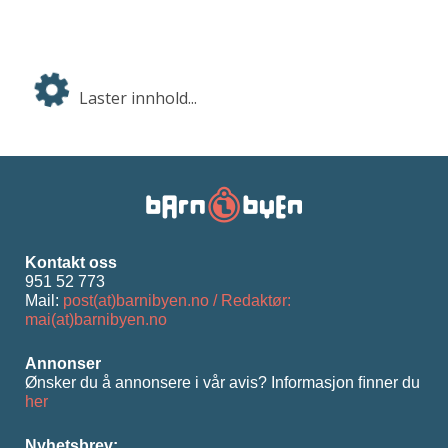
Laster innhold...
Kontakt oss
951 52 773
Mail:
post(at)barnibyen.no / Redaktør:
mai(at)barnibyen.no
Annonser
Ønsker du å annonsere i vår avis? Informasjon ﬁnner du
her
Nyhetsbrev: