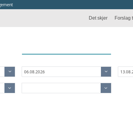
ngement
Det skjer
Forslag ti