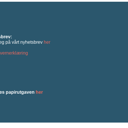
brev:
eg på vårt nyhetsbrev
her
vernerklæring
es papirutgaven
her