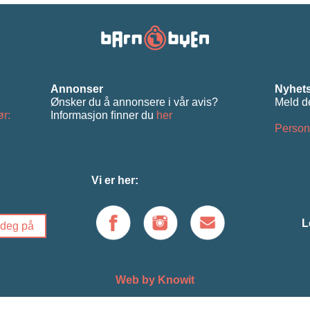
Annonser
Nyhets
Ønsker du å annonsere i vår avis?
Meld d
ør:
Informasjon ﬁnner du
her
Person
Vi er her:
L
Web by Knowit