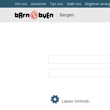
Om oss
Annonser
Tips oss
Støtt oss
Registrer arra
Bergen
Laster innhold...