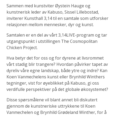
Sammen med kunstviter Øystein Hauge og
kunstnerisk leder av Kabuso, Sissel Lillebostad,
inviterer Kunsthall 3,14 til en samtale som utforsker
relasjonen mellom mennesker, dyr og kunst.
Samtalen er en del av vårt 3,14LIVE-program og tar
utgangspunkt i utstillingen The Cosmopolitan
Chicken Project.
Hva betyr det for oss og for dyrene at livsrommet
vårt stadig blir trangere? Hvordan påvirker tapet av
dyreliv våre egne landskap, både ytre og indre? Kan
Koen Vanmechelens kunst eller Brynhild Winthers
tegninger, vist for øyeblikket på Kabuso, gi oss
verdifulle perspektiver på det globale økosystemet?
Disse spørsmålene vil blant annet bli diskutert
gjennom de kunstneriske uttrykkene til Koen
Vanmechelen og Brynhild Grødeland Winther, for å